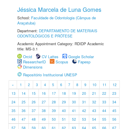
Jéssica Marcela de Luna Gomes
School:
Faculdade de Odontologia (Câmpus de
Araçatuba)
Department:
DEPARTAMENTO DE MATERIAIS
ODONTOLÓGICOS E PRÓTESE
Academic Appointment Category: RDIDP Academic
title: MS-3.1
Orcid
CV Lattes
Google Scholar
ResearcherID
Scopus
Fapesp
Dimensions
Repositório Institucional UNESP
«
1
2
3
4
5
6
7
8
9
10
11
12
13
14
15
16
17
18
19
20
21
22
23
24
25
26
27
28
29
30
31
32
33
34
35
36
37
38
39
40
41
42
43
44
45
46
47
48
49
50
51
52
53
54
55
56
57
58
59
60
61
62
63
64
65
66
67