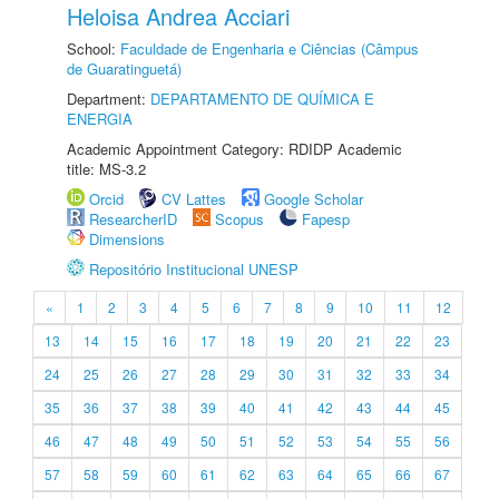
Heloisa Andrea Acciari
School:
Faculdade de Engenharia e Ciências (Câmpus
de Guaratinguetá)
Department:
DEPARTAMENTO DE QUÍMICA E
ENERGIA
Academic Appointment Category: RDIDP Academic
title: MS-3.2
Orcid
CV Lattes
Google Scholar
ResearcherID
Scopus
Fapesp
Dimensions
Repositório Institucional UNESP
«
1
2
3
4
5
6
7
8
9
10
11
12
13
14
15
16
17
18
19
20
21
22
23
24
25
26
27
28
29
30
31
32
33
34
35
36
37
38
39
40
41
42
43
44
45
46
47
48
49
50
51
52
53
54
55
56
57
58
59
60
61
62
63
64
65
66
67