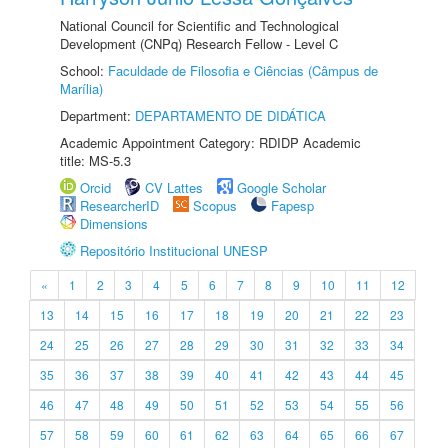
National Council for Scientific and Technological
Development (CNPq) Research Fellow - Level C
School:
Faculdade de Filosofia e Ciências (Câmpus de
Marília)
Department:
DEPARTAMENTO DE DIDÁTICA
Academic Appointment Category: RDIDP Academic
title: MS-5.3
Orcid
CV Lattes
Google Scholar
ResearcherID
Scopus
Fapesp
Dimensions
Repositório Institucional UNESP
«
1
2
3
4
5
6
7
8
9
10
11
12
13
14
15
16
17
18
19
20
21
22
23
24
25
26
27
28
29
30
31
32
33
34
35
36
37
38
39
40
41
42
43
44
45
46
47
48
49
50
51
52
53
54
55
56
57
58
59
60
61
62
63
64
65
66
67