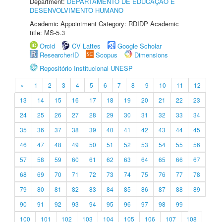
Department:
DEPARTAMENTO DE EDUCAÇÃO E
DESENVOLVIMENTO HUMANO
Academic Appointment Category: RDIDP Academic
title: MS-5.3
Orcid
CV Lattes
Google Scholar
ResearcherID
Scopus
Dimensions
Repositório Institucional UNESP
«
1
2
3
4
5
6
7
8
9
10
11
12
13
14
15
16
17
18
19
20
21
22
23
24
25
26
27
28
29
30
31
32
33
34
35
36
37
38
39
40
41
42
43
44
45
46
47
48
49
50
51
52
53
54
55
56
57
58
59
60
61
62
63
64
65
66
67
68
69
70
71
72
73
74
75
76
77
78
79
80
81
82
83
84
85
86
87
88
89
90
91
92
93
94
95
96
97
98
99
100
101
102
103
104
105
106
107
108