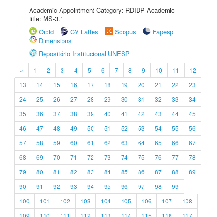
Academic Appointment Category: RDIDP Academic
title: MS-3.1
Orcid
CV Lattes
Scopus
Fapesp
Dimensions
Repositório Institucional UNESP
«
1
2
3
4
5
6
7
8
9
10
11
12
13
14
15
16
17
18
19
20
21
22
23
24
25
26
27
28
29
30
31
32
33
34
35
36
37
38
39
40
41
42
43
44
45
46
47
48
49
50
51
52
53
54
55
56
57
58
59
60
61
62
63
64
65
66
67
68
69
70
71
72
73
74
75
76
77
78
79
80
81
82
83
84
85
86
87
88
89
90
91
92
93
94
95
96
97
98
99
100
101
102
103
104
105
106
107
108
109
110
111
112
113
114
115
116
117