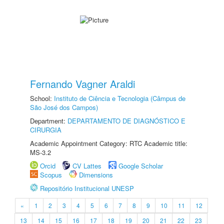
Fernando Vagner Araldi
School:
Instituto de Ciência e Tecnologia (Câmpus de
São José dos Campos)
Department:
DEPARTAMENTO DE DIAGNÓSTICO E
CIRURGIA
Academic Appointment Category: RTC Academic title:
MS-3.2
Orcid
CV Lattes
Google Scholar
Scopus
Dimensions
Repositório Institucional UNESP
«
1
2
3
4
5
6
7
8
9
10
11
12
13
14
15
16
17
18
19
20
21
22
23