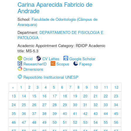
Carina Aparecida Fabricio de
Andrade
School:
Faculdade de Odontologia (Câmpus de
Araraquara)
Department:
DEPARTAMENTO DE FISIOLOGIA E
PATOLOGIA
Academic Appointment Category: RDIDP Academic
title: MS-5.3
Orcid
CV Lattes
Google Scholar
ResearcherID
Scopus
Fapesp
Dimensions
Repositório Institucional UNESP
«
1
2
3
4
5
6
7
8
9
10
11
12
13
14
15
16
17
18
19
20
21
22
23
24
25
26
27
28
29
30
31
32
33
34
35
36
37
38
39
40
41
42
43
44
45
46
47
48
49
50
51
52
53
54
55
56
57
58
59
60
61
62
63
64
65
66
67