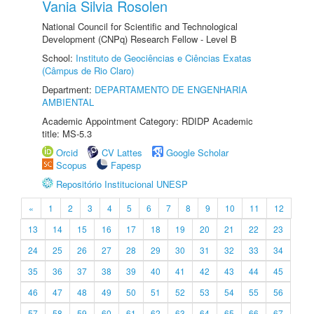
Vania Silvia Rosolen
National Council for Scientific and Technological
Development (CNPq) Research Fellow - Level B
School:
Instituto de Geociências e Ciências Exatas
(Câmpus de Rio Claro)
Department:
DEPARTAMENTO DE ENGENHARIA
AMBIENTAL
Academic Appointment Category: RDIDP Academic
title: MS-5.3
Orcid
CV Lattes
Google Scholar
Scopus
Fapesp
Repositório Institucional UNESP
«
1
2
3
4
5
6
7
8
9
10
11
12
13
14
15
16
17
18
19
20
21
22
23
24
25
26
27
28
29
30
31
32
33
34
35
36
37
38
39
40
41
42
43
44
45
46
47
48
49
50
51
52
53
54
55
56
57
58
59
60
61
62
63
64
65
66
67