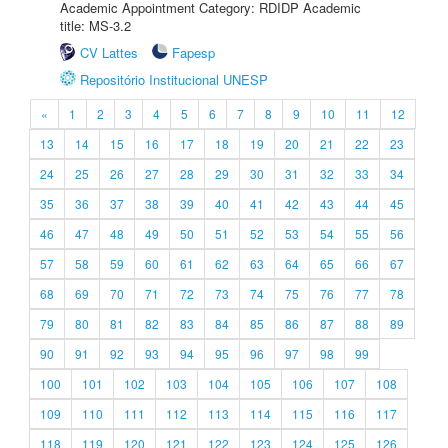
Academic Appointment Category: RDIDP Academic
title: MS-3.2
CV Lattes
Fapesp
Repositório Institucional UNESP
«
1
2
3
4
5
6
7
8
9
10
11
12
13
14
15
16
17
18
19
20
21
22
23
24
25
26
27
28
29
30
31
32
33
34
35
36
37
38
39
40
41
42
43
44
45
46
47
48
49
50
51
52
53
54
55
56
57
58
59
60
61
62
63
64
65
66
67
68
69
70
71
72
73
74
75
76
77
78
79
80
81
82
83
84
85
86
87
88
89
90
91
92
93
94
95
96
97
98
99
100
101
102
103
104
105
106
107
108
109
110
111
112
113
114
115
116
117
118
119
120
121
122
123
124
125
126