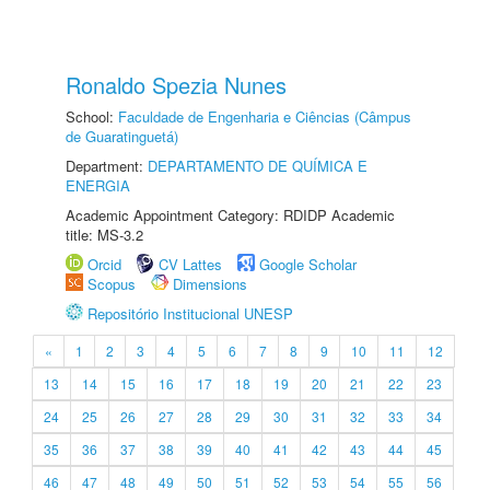
Ronaldo Spezia Nunes
School:
Faculdade de Engenharia e Ciências (Câmpus
de Guaratinguetá)
Department:
DEPARTAMENTO DE QUÍMICA E
ENERGIA
Academic Appointment Category: RDIDP Academic
title: MS-3.2
Orcid
CV Lattes
Google Scholar
Scopus
Dimensions
Repositório Institucional UNESP
«
1
2
3
4
5
6
7
8
9
10
11
12
13
14
15
16
17
18
19
20
21
22
23
24
25
26
27
28
29
30
31
32
33
34
35
36
37
38
39
40
41
42
43
44
45
46
47
48
49
50
51
52
53
54
55
56