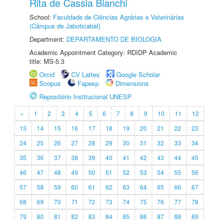
Rita de Cassia Bianchi
School:
Faculdade de Ciências Agrárias e Veterinárias
(Câmpus de Jaboticabal)
Department:
DEPARTAMENTO DE BIOLOGIA
Academic Appointment Category: RDIDP Academic
title: MS-5.3
Orcid
CV Lattes
Google Scholar
Scopus
Fapesp
Dimensions
Repositório Institucional UNESP
«
1
2
3
4
5
6
7
8
9
10
11
12
13
14
15
16
17
18
19
20
21
22
23
24
25
26
27
28
29
30
31
32
33
34
35
36
37
38
39
40
41
42
43
44
45
46
47
48
49
50
51
52
53
54
55
56
57
58
59
60
61
62
63
64
65
66
67
68
69
70
71
72
73
74
75
76
77
78
79
80
81
82
83
84
85
86
87
88
89