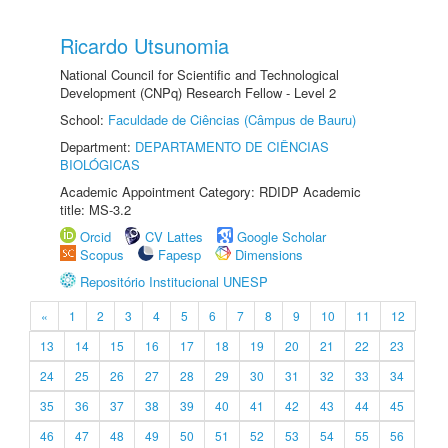
Ricardo Utsunomia
National Council for Scientific and Technological
Development (CNPq) Research Fellow - Level 2
School:
Faculdade de Ciências (Câmpus de Bauru)
Department:
DEPARTAMENTO DE CIÊNCIAS
BIOLÓGICAS
Academic Appointment Category: RDIDP Academic
title: MS-3.2
Orcid
CV Lattes
Google Scholar
Scopus
Fapesp
Dimensions
Repositório Institucional UNESP
«
1
2
3
4
5
6
7
8
9
10
11
12
13
14
15
16
17
18
19
20
21
22
23
24
25
26
27
28
29
30
31
32
33
34
35
36
37
38
39
40
41
42
43
44
45
46
47
48
49
50
51
52
53
54
55
56