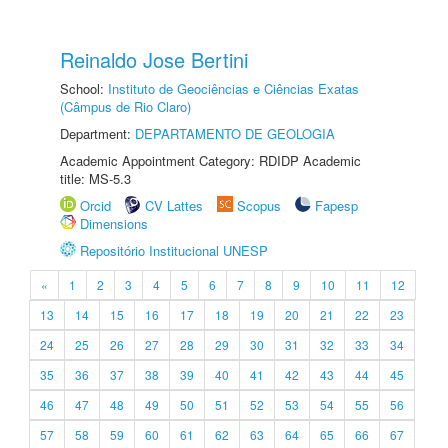
Reinaldo Jose Bertini
School:
Instituto de Geociências e Ciências Exatas
(Câmpus de Rio Claro)
Department:
DEPARTAMENTO DE GEOLOGIA
Academic Appointment Category: RDIDP Academic
title: MS-5.3
Orcid
CV Lattes
Scopus
Fapesp
Dimensions
Repositório Institucional UNESP
«
1
2
3
4
5
6
7
8
9
10
11
12
13
14
15
16
17
18
19
20
21
22
23
24
25
26
27
28
29
30
31
32
33
34
35
36
37
38
39
40
41
42
43
44
45
46
47
48
49
50
51
52
53
54
55
56
57
58
59
60
61
62
63
64
65
66
67