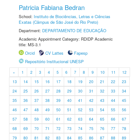
Patricia Fabiana Bedran
School:
Instituto de Biociências, Letras e Ciências
Exatas (Câmpus de São José do Rio Preto)
Department:
DEPARTAMENTO DE EDUCAÇÃO
Academic Appointment Category: RDIDP Academic
title: MS-3.1
Orcid
CV Lattes
Fapesp
Repositório Institucional UNESP
«
1
2
3
4
5
6
7
8
9
10
11
12
13
14
15
16
17
18
19
20
21
22
23
24
25
26
27
28
29
30
31
32
33
34
35
36
37
38
39
40
41
42
43
44
45
46
47
48
49
50
51
52
53
54
55
56
57
58
59
60
61
62
63
64
65
66
67
68
69
70
71
72
73
74
75
76
77
78
79
80
81
82
83
84
85
86
87
88
89