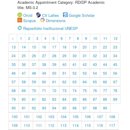
Academic Appointment Category: RDIDP Academic
title: MS-3.2
Orcid
CV Lattes
Google Scholar
Scopus
Dimensions
Repositório Institucional UNESP
«
1
2
3
4
5
6
7
8
9
10
11
12
13
14
15
16
17
18
19
20
21
22
23
24
25
26
27
28
29
30
31
32
33
34
35
36
37
38
39
40
41
42
43
44
45
46
47
48
49
50
51
52
53
54
55
56
57
58
59
60
61
62
63
64
65
66
67
68
69
70
71
72
73
74
75
76
77
78
79
80
81
82
83
84
85
86
87
88
89
90
91
92
93
94
95
96
97
98
99
100
101
102
103
104
105
106
107
108
109
110
111
112
113
114
115
116
117