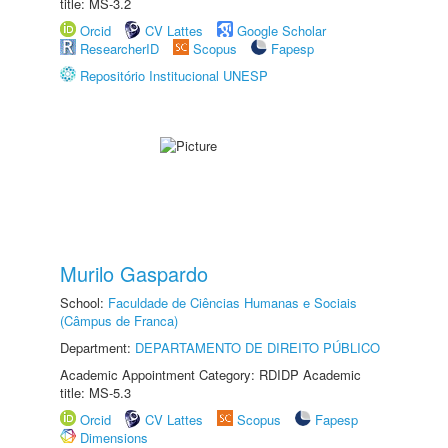
title: MS-3.2
Orcid
CV Lattes
Google Scholar
ResearcherID
Scopus
Fapesp
Repositório Institucional UNESP
Murilo Gaspardo
School:
Faculdade de Ciências Humanas e Sociais
(Câmpus de Franca)
Department:
DEPARTAMENTO DE DIREITO PÚBLICO
Academic Appointment Category: RDIDP Academic
title: MS-5.3
Orcid
CV Lattes
Scopus
Fapesp
Dimensions