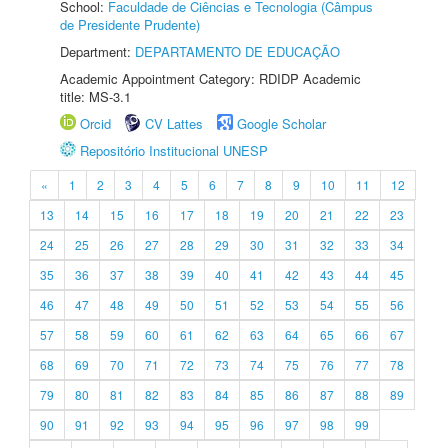
School:
Faculdade de Ciências e Tecnologia (Câmpus
de Presidente Prudente)
Department:
DEPARTAMENTO DE EDUCAÇÃO
Academic Appointment Category: RDIDP Academic
title: MS-3.1
Orcid
CV Lattes
Google Scholar
Repositório Institucional UNESP
«
1
2
3
4
5
6
7
8
9
10
11
12
13
14
15
16
17
18
19
20
21
22
23
24
25
26
27
28
29
30
31
32
33
34
35
36
37
38
39
40
41
42
43
44
45
46
47
48
49
50
51
52
53
54
55
56
57
58
59
60
61
62
63
64
65
66
67
68
69
70
71
72
73
74
75
76
77
78
79
80
81
82
83
84
85
86
87
88
89
90
91
92
93
94
95
96
97
98
99