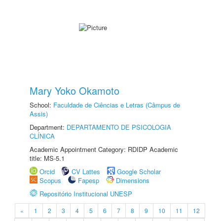
Mary Yoko Okamoto
School:
Faculdade de Ciências e Letras (Câmpus de
Assis)
Department:
DEPARTAMENTO DE PSICOLOGIA
CLÍNICA
Academic Appointment Category: RDIDP Academic
title: MS-5.1
Orcid
CV Lattes
Google Scholar
Scopus
Fapesp
Dimensions
Repositório Institucional UNESP
«
1
2
3
4
5
6
7
8
9
10
11
12