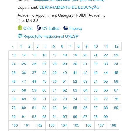
Department:
DEPARTAMENTO DE EDUCAÇÃO
Academic Appointment Category: RDIDP Academic
title: MS-3.2
Orcid
CV Lattes
Fapesp
Repositório Institucional UNESP
«
1
2
3
4
5
6
7
8
9
10
11
12
13
14
15
16
17
18
19
20
21
22
23
24
25
26
27
28
29
30
31
32
33
34
35
36
37
38
39
40
41
42
43
44
45
46
47
48
49
50
51
52
53
54
55
56
57
58
59
60
61
62
63
64
65
66
67
68
69
70
71
72
73
74
75
76
77
78
79
80
81
82
83
84
85
86
87
88
89
90
91
92
93
94
95
96
97
98
99
100
101
102
103
104
105
106
107
108