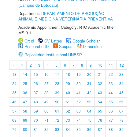
(Câmpus de Botucatu)
Department:
DEPARTAMENTO DE PRODUÇÃO
ANIMAL E MEDICINA VETERINÁRIA PREVENTIVA
Academic Appointment Category: RTC Academic title:
MS-3.1
Orcid
CV Lattes
Google Scholar
ResearcherID
Scopus
Dimensions
Repositório Institucional UNESP
«
1
2
3
4
5
6
7
8
9
10
11
12
13
14
15
16
17
18
19
20
21
22
23
24
25
26
27
28
29
30
31
32
33
34
35
36
37
38
39
40
41
42
43
44
45
46
47
48
49
50
51
52
53
54
55
56
57
58
59
60
61
62
63
64
65
66
67
68
69
70
71
72
73
74
75
76
77
78
79
80
81
82
83
84
85
86
87
88
89