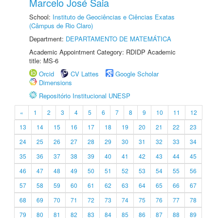
Marcelo José Saia
School:
Instituto de Geociências e Ciências Exatas
(Câmpus de Rio Claro)
Department:
DEPARTAMENTO DE MATEMÁTICA
Academic Appointment Category: RDIDP Academic
title: MS-6
Orcid
CV Lattes
Google Scholar
Dimensions
Repositório Institucional UNESP
«
1
2
3
4
5
6
7
8
9
10
11
12
13
14
15
16
17
18
19
20
21
22
23
24
25
26
27
28
29
30
31
32
33
34
35
36
37
38
39
40
41
42
43
44
45
46
47
48
49
50
51
52
53
54
55
56
57
58
59
60
61
62
63
64
65
66
67
68
69
70
71
72
73
74
75
76
77
78
79
80
81
82
83
84
85
86
87
88
89