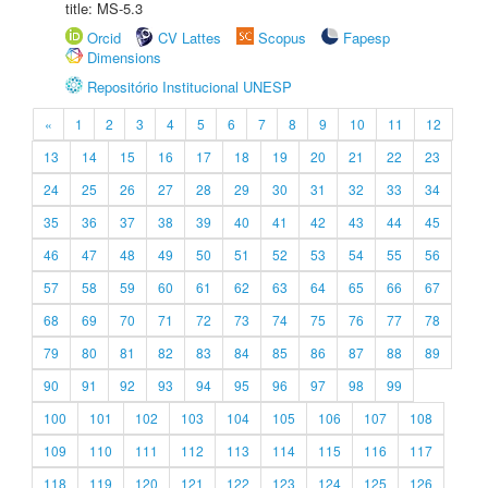
title: MS-5.3
Orcid
CV Lattes
Scopus
Fapesp
Dimensions
Repositório Institucional UNESP
«
1
2
3
4
5
6
7
8
9
10
11
12
13
14
15
16
17
18
19
20
21
22
23
24
25
26
27
28
29
30
31
32
33
34
35
36
37
38
39
40
41
42
43
44
45
46
47
48
49
50
51
52
53
54
55
56
57
58
59
60
61
62
63
64
65
66
67
68
69
70
71
72
73
74
75
76
77
78
79
80
81
82
83
84
85
86
87
88
89
90
91
92
93
94
95
96
97
98
99
100
101
102
103
104
105
106
107
108
109
110
111
112
113
114
115
116
117
118
119
120
121
122
123
124
125
126