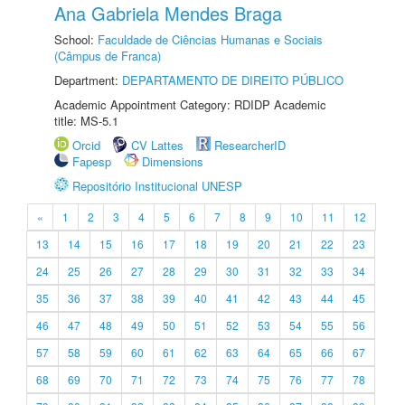
Ana Gabriela Mendes Braga
School:
Faculdade de Ciências Humanas e Sociais
(Câmpus de Franca)
Department:
DEPARTAMENTO DE DIREITO PÚBLICO
Academic Appointment Category: RDIDP Academic
title: MS-5.1
Orcid
CV Lattes
ResearcherID
Fapesp
Dimensions
Repositório Institucional UNESP
«
1
2
3
4
5
6
7
8
9
10
11
12
13
14
15
16
17
18
19
20
21
22
23
24
25
26
27
28
29
30
31
32
33
34
35
36
37
38
39
40
41
42
43
44
45
46
47
48
49
50
51
52
53
54
55
56
57
58
59
60
61
62
63
64
65
66
67
68
69
70
71
72
73
74
75
76
77
78