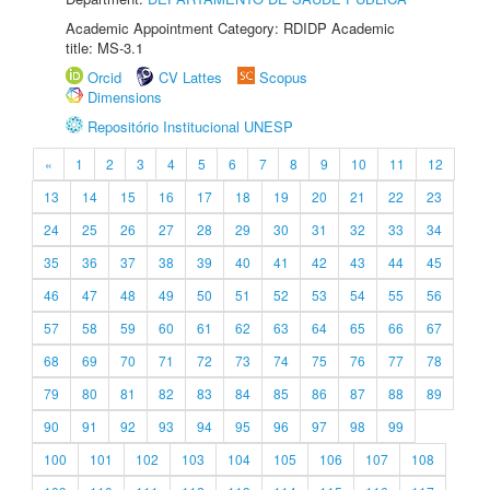
Academic Appointment Category: RDIDP Academic
title: MS-3.1
Orcid
CV Lattes
Scopus
Dimensions
Repositório Institucional UNESP
«
1
2
3
4
5
6
7
8
9
10
11
12
13
14
15
16
17
18
19
20
21
22
23
24
25
26
27
28
29
30
31
32
33
34
35
36
37
38
39
40
41
42
43
44
45
46
47
48
49
50
51
52
53
54
55
56
57
58
59
60
61
62
63
64
65
66
67
68
69
70
71
72
73
74
75
76
77
78
79
80
81
82
83
84
85
86
87
88
89
90
91
92
93
94
95
96
97
98
99
100
101
102
103
104
105
106
107
108