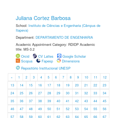
Juliana Cortez Barbosa
School:
Instituto de Ciências e Engenharia (Câmpus de
Itapeva)
Department:
DEPARTAMENTO DE ENGENHARIA
Academic Appointment Category: RDIDP Academic
title: MS-3.2
Orcid
CV Lattes
Google Scholar
Scopus
Fapesp
Dimensions
Repositório Institucional UNESP
«
1
2
3
4
5
6
7
8
9
10
11
12
13
14
15
16
17
18
19
20
21
22
23
24
25
26
27
28
29
30
31
32
33
34
35
36
37
38
39
40
41
42
43
44
45
46
47
48
49
50
51
52
53
54
55
56
57
58
59
60
61
62
63
64
65
66
67