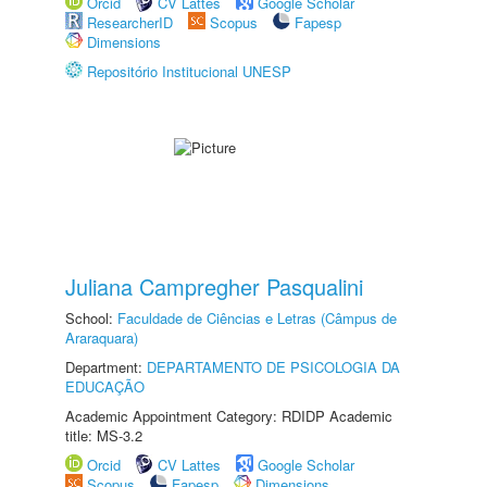
Orcid
CV Lattes
Google Scholar
ResearcherID
Scopus
Fapesp
Dimensions
Repositório Institucional UNESP
Juliana Campregher Pasqualini
School:
Faculdade de Ciências e Letras (Câmpus de
Araraquara)
Department:
DEPARTAMENTO DE PSICOLOGIA DA
EDUCAÇÃO
Academic Appointment Category: RDIDP Academic
title: MS-3.2
Orcid
CV Lattes
Google Scholar
Scopus
Fapesp
Dimensions