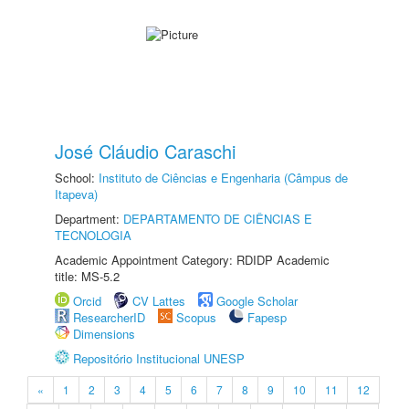
José Cláudio Caraschi
School:
Instituto de Ciências e Engenharia (Câmpus de
Itapeva)
Department:
DEPARTAMENTO DE CIÊNCIAS E
TECNOLOGIA
Academic Appointment Category: RDIDP Academic
title: MS-5.2
Orcid
CV Lattes
Google Scholar
ResearcherID
Scopus
Fapesp
Dimensions
Repositório Institucional UNESP
«
1
2
3
4
5
6
7
8
9
10
11
12