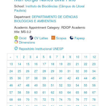
School:
Instituto de Biociências (Câmpus do Litoral
Paulista)
Department:
DEPARTAMENTO DE CIÊNCIAS
BIOLÓGICAS E AMBIENTAIS
Academic Appointment Category: RDIDP Academic
title: MS-3.2
Orcid
CV Lattes
Scopus
Fapesp
Dimensions
Repositório Institucional UNESP
«
1
2
3
4
5
6
7
8
9
10
11
12
13
14
15
16
17
18
19
20
21
22
23
24
25
26
27
28
29
30
31
32
33
34
35
36
37
38
39
40
41
42
43
44
45
46
47
48
49
50
51
52
53
54
55
56
57
58
59
60
61
62
63
64
65
66
67
68
69
70
71
72
73
74
75
76
77
78