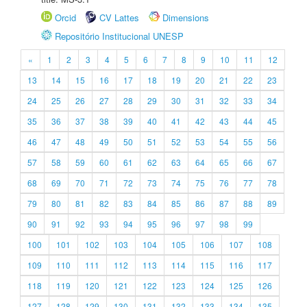
Orcid
CV Lattes
Dimensions
Repositório Institucional UNESP
«
1
2
3
4
5
6
7
8
9
10
11
12
13
14
15
16
17
18
19
20
21
22
23
24
25
26
27
28
29
30
31
32
33
34
35
36
37
38
39
40
41
42
43
44
45
46
47
48
49
50
51
52
53
54
55
56
57
58
59
60
61
62
63
64
65
66
67
68
69
70
71
72
73
74
75
76
77
78
79
80
81
82
83
84
85
86
87
88
89
90
91
92
93
94
95
96
97
98
99
100
101
102
103
104
105
106
107
108
109
110
111
112
113
114
115
116
117
118
119
120
121
122
123
124
125
126
127
128
129
130
131
132
133
134
135