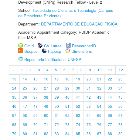
Development (CNPq) Research Fellow - Level 2
School:
Faculdade de Ciências e Tecnologia (Câmpus
de Presidente Prudente)
Department:
DEPARTAMENTO DE EDUCAÇÃO FÍSICA
Academic Appointment Category: RDIDP Academic
title: MS-6
Orcid
CV Lattes
ResearcherID
Scopus
Fapesp
Dimensions
Repositório Institucional UNESP
«
1
2
3
4
5
6
7
8
9
10
11
12
13
14
15
16
17
18
19
20
21
22
23
24
25
26
27
28
29
30
31
32
33
34
35
36
37
38
39
40
41
42
43
44
45
46
47
48
49
50
51
52
53
54
55
56
57
58
59
60
61
62
63
64
65
66
67
68
69
70
71
72
73
74
75
76
77
78
79
80
81
82
83
84
85
86
87
88
89