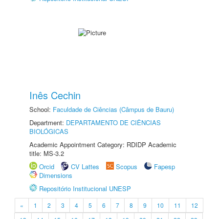
Inês Cechin
School:
Faculdade de Ciências (Câmpus de Bauru)
Department:
DEPARTAMENTO DE CIÊNCIAS
BIOLÓGICAS
Academic Appointment Category: RDIDP Academic
title: MS-3.2
Orcid
CV Lattes
Scopus
Fapesp
Dimensions
Repositório Institucional UNESP
«
1
2
3
4
5
6
7
8
9
10
11
12