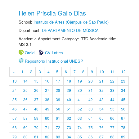
Helen Priscila Gallo Dias
School:
Instituto de Artes (Câmpus de São Paulo)
Department:
DEPARTAMENTO DE MÚSICA
Academic Appointment Category: RTC Academic title:
MS-3.1
Orcid
CV Lattes
Repositório Institucional UNESP
«
1
2
3
4
5
6
7
8
9
10
11
12
13
14
15
16
17
18
19
20
21
22
23
24
25
26
27
28
29
30
31
32
33
34
35
36
37
38
39
40
41
42
43
44
45
46
47
48
49
50
51
52
53
54
55
56
57
58
59
60
61
62
63
64
65
66
67
68
69
70
71
72
73
74
75
76
77
78
79
80
81
82
83
84
85
86
87
88
89