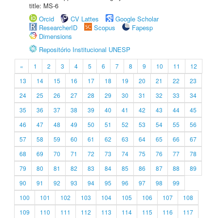
title: MS-6
Orcid
CV Lattes
Google Scholar
ResearcherID
Scopus
Fapesp
Dimensions
Repositório Institucional UNESP
«
1
2
3
4
5
6
7
8
9
10
11
12
13
14
15
16
17
18
19
20
21
22
23
24
25
26
27
28
29
30
31
32
33
34
35
36
37
38
39
40
41
42
43
44
45
46
47
48
49
50
51
52
53
54
55
56
57
58
59
60
61
62
63
64
65
66
67
68
69
70
71
72
73
74
75
76
77
78
79
80
81
82
83
84
85
86
87
88
89
90
91
92
93
94
95
96
97
98
99
100
101
102
103
104
105
106
107
108
109
110
111
112
113
114
115
116
117