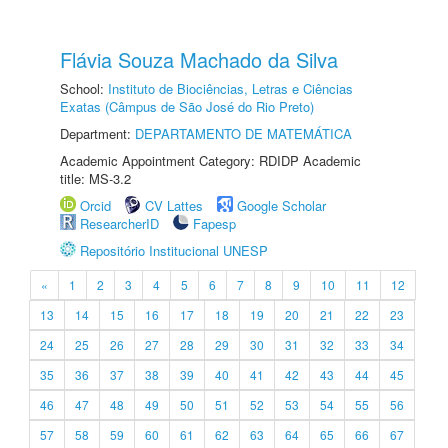
Flávia Souza Machado da Silva
School:
Instituto de Biociências, Letras e Ciências
Exatas (Câmpus de São José do Rio Preto)
Department:
DEPARTAMENTO DE MATEMÁTICA
Academic Appointment Category: RDIDP Academic
title: MS-3.2
Orcid
CV Lattes
Google Scholar
ResearcherID
Fapesp
Repositório Institucional UNESP
«
1
2
3
4
5
6
7
8
9
10
11
12
13
14
15
16
17
18
19
20
21
22
23
24
25
26
27
28
29
30
31
32
33
34
35
36
37
38
39
40
41
42
43
44
45
46
47
48
49
50
51
52
53
54
55
56
57
58
59
60
61
62
63
64
65
66
67