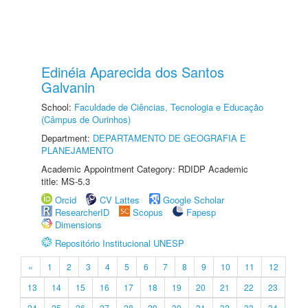
Edinéia Aparecida dos Santos
Galvanin
School:
Faculdade de Ciências, Tecnologia e Educação
(Câmpus de Ourinhos)
Department:
DEPARTAMENTO DE GEOGRAFIA E
PLANEJAMENTO
Academic Appointment Category: RDIDP Academic
title: MS-5.3
Orcid
CV Lattes
Google Scholar
ResearcherID
Scopus
Fapesp
Dimensions
Repositório Institucional UNESP
«
1
2
3
4
5
6
7
8
9
10
11
12
13
14
15
16
17
18
19
20
21
22
23
24
25
26
27
28
29
30
31
32
33
34