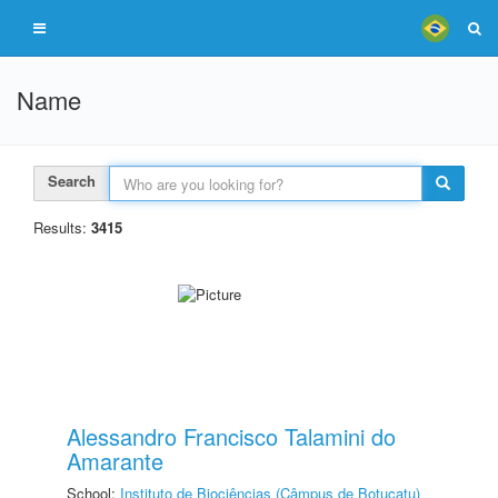
Name
Search
Results:
3415
Alessandro Francisco Talamini do
Amarante
School:
Instituto de Biociências (Câmpus de Botucatu)