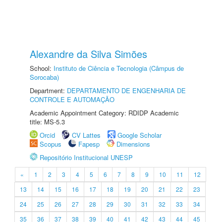
Alexandre da Silva Simões
School:
Instituto de Ciência e Tecnologia (Câmpus de
Sorocaba)
Department:
DEPARTAMENTO DE ENGENHARIA DE
CONTROLE E AUTOMAÇÃO
Academic Appointment Category: RDIDP Academic
title: MS-5.3
Orcid
CV Lattes
Google Scholar
Scopus
Fapesp
Dimensions
Repositório Institucional UNESP
«
1
2
3
4
5
6
7
8
9
10
11
12
13
14
15
16
17
18
19
20
21
22
23
24
25
26
27
28
29
30
31
32
33
34
35
36
37
38
39
40
41
42
43
44
45