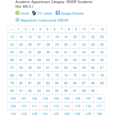
Academic Appointment Category: RDIDP Academic
title: MS-3.1
Orcid
CV Lattes
Google Scholar
Repositório Institucional UNESP
«
1
2
3
4
5
6
7
8
9
10
11
12
13
14
15
16
17
18
19
20
21
22
23
24
25
26
27
28
29
30
31
32
33
34
35
36
37
38
39
40
41
42
43
44
45
46
47
48
49
50
51
52
53
54
55
56
57
58
59
60
61
62
63
64
65
66
67
68
69
70
71
72
73
74
75
76
77
78
79
80
81
82
83
84
85
86
87
88
89
90
91
92
93
94
95
96
97
98
99
100
101
102
103
104
105
106
107
108
109
110
111
112
113
114
115
116
117
118
119
120
121
122
123
124
125
126