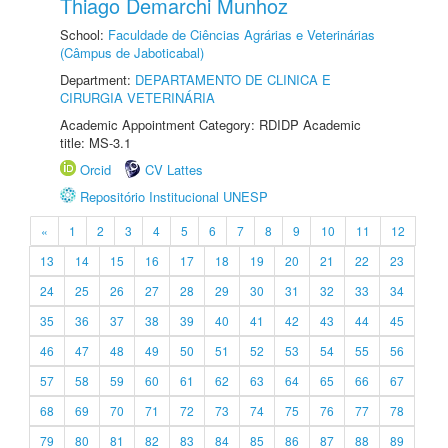
Thiago Demarchi Munhoz
School:
Faculdade de Ciências Agrárias e Veterinárias
(Câmpus de Jaboticabal)
Department:
DEPARTAMENTO DE CLINICA E
CIRURGIA VETERINÁRIA
Academic Appointment Category: RDIDP Academic
title: MS-3.1
Orcid
CV Lattes
Repositório Institucional UNESP
«
1
2
3
4
5
6
7
8
9
10
11
12
13
14
15
16
17
18
19
20
21
22
23
24
25
26
27
28
29
30
31
32
33
34
35
36
37
38
39
40
41
42
43
44
45
46
47
48
49
50
51
52
53
54
55
56
57
58
59
60
61
62
63
64
65
66
67
68
69
70
71
72
73
74
75
76
77
78
79
80
81
82
83
84
85
86
87
88
89