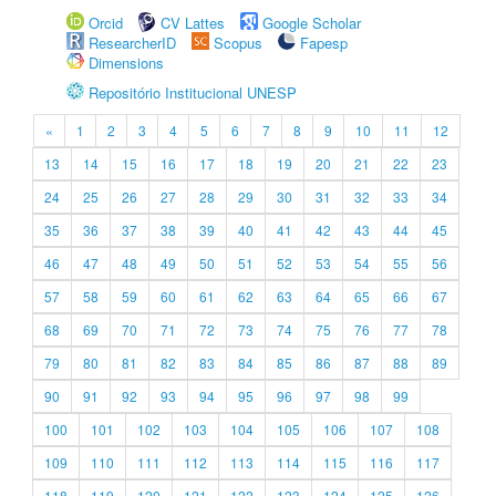
Orcid
CV Lattes
Google Scholar
ResearcherID
Scopus
Fapesp
Dimensions
Repositório Institucional UNESP
«
1
2
3
4
5
6
7
8
9
10
11
12
13
14
15
16
17
18
19
20
21
22
23
24
25
26
27
28
29
30
31
32
33
34
35
36
37
38
39
40
41
42
43
44
45
46
47
48
49
50
51
52
53
54
55
56
57
58
59
60
61
62
63
64
65
66
67
68
69
70
71
72
73
74
75
76
77
78
79
80
81
82
83
84
85
86
87
88
89
90
91
92
93
94
95
96
97
98
99
100
101
102
103
104
105
106
107
108
109
110
111
112
113
114
115
116
117
118
119
120
121
122
123
124
125
126