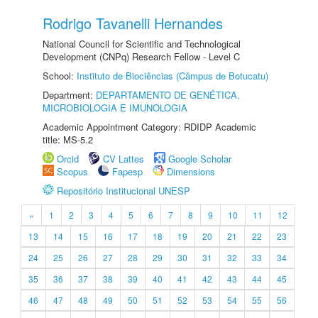
Rodrigo Tavanelli Hernandes
National Council for Scientific and Technological
Development (CNPq) Research Fellow - Level C
School:
Instituto de Biociências (Câmpus de Botucatu)
Department:
DEPARTAMENTO DE GENÉTICA,
MICROBIOLOGIA E IMUNOLOGIA
Academic Appointment Category: RDIDP Academic
title: MS-5.2
Orcid
CV Lattes
Google Scholar
Scopus
Fapesp
Dimensions
Repositório Institucional UNESP
«
1
2
3
4
5
6
7
8
9
10
11
12
13
14
15
16
17
18
19
20
21
22
23
24
25
26
27
28
29
30
31
32
33
34
35
36
37
38
39
40
41
42
43
44
45
46
47
48
49
50
51
52
53
54
55
56