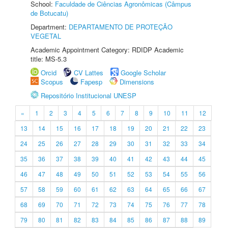
School:
Faculdade de Ciências Agronômicas (Câmpus
de Botucatu)
Department:
DEPARTAMENTO DE PROTEÇÃO
VEGETAL
Academic Appointment Category: RDIDP Academic
title: MS-5.3
Orcid
CV Lattes
Google Scholar
Scopus
Fapesp
Dimensions
Repositório Institucional UNESP
«
1
2
3
4
5
6
7
8
9
10
11
12
13
14
15
16
17
18
19
20
21
22
23
24
25
26
27
28
29
30
31
32
33
34
35
36
37
38
39
40
41
42
43
44
45
46
47
48
49
50
51
52
53
54
55
56
57
58
59
60
61
62
63
64
65
66
67
68
69
70
71
72
73
74
75
76
77
78
79
80
81
82
83
84
85
86
87
88
89