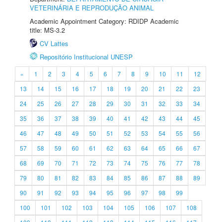
VETERINÁRIA E REPRODUÇÃO ANIMAL
Academic Appointment Category: RDIDP Academic
title: MS-3.2
CV Lattes
Repositório Institucional UNESP
«
1
2
3
4
5
6
7
8
9
10
11
12
13
14
15
16
17
18
19
20
21
22
23
24
25
26
27
28
29
30
31
32
33
34
35
36
37
38
39
40
41
42
43
44
45
46
47
48
49
50
51
52
53
54
55
56
57
58
59
60
61
62
63
64
65
66
67
68
69
70
71
72
73
74
75
76
77
78
79
80
81
82
83
84
85
86
87
88
89
90
91
92
93
94
95
96
97
98
99
100
101
102
103
104
105
106
107
108