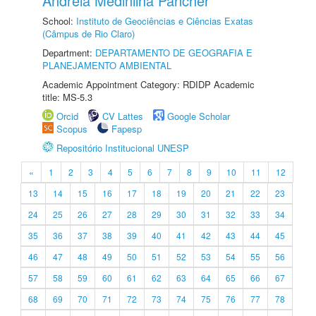
Andreia Medinilha Pancher
School:
Instituto de Geociências e Ciências Exatas
(Câmpus de Rio Claro)
Department:
DEPARTAMENTO DE GEOGRAFIA E
PLANEJAMENTO AMBIENTAL
Academic Appointment Category: RDIDP Academic
title: MS-5.3
Orcid
CV Lattes
Google Scholar
Scopus
Fapesp
Repositório Institucional UNESP
«
1
2
3
4
5
6
7
8
9
10
11
12
13
14
15
16
17
18
19
20
21
22
23
24
25
26
27
28
29
30
31
32
33
34
35
36
37
38
39
40
41
42
43
44
45
46
47
48
49
50
51
52
53
54
55
56
57
58
59
60
61
62
63
64
65
66
67
68
69
70
71
72
73
74
75
76
77
78