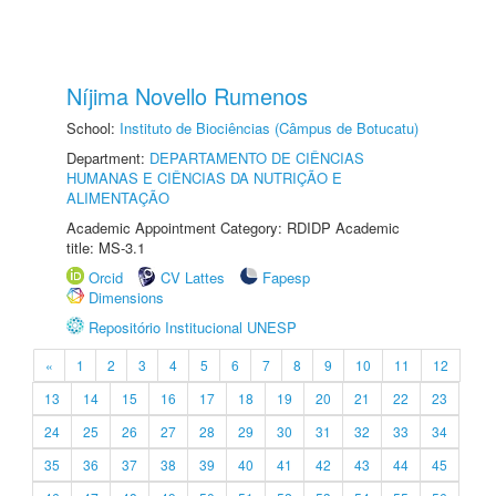
Níjima Novello Rumenos
School:
Instituto de Biociências (Câmpus de Botucatu)
Department:
DEPARTAMENTO DE CIÊNCIAS
HUMANAS E CIÊNCIAS DA NUTRIÇÃO E
ALIMENTAÇÃO
Academic Appointment Category: RDIDP Academic
title: MS-3.1
Orcid
CV Lattes
Fapesp
Dimensions
Repositório Institucional UNESP
«
1
2
3
4
5
6
7
8
9
10
11
12
13
14
15
16
17
18
19
20
21
22
23
24
25
26
27
28
29
30
31
32
33
34
35
36
37
38
39
40
41
42
43
44
45