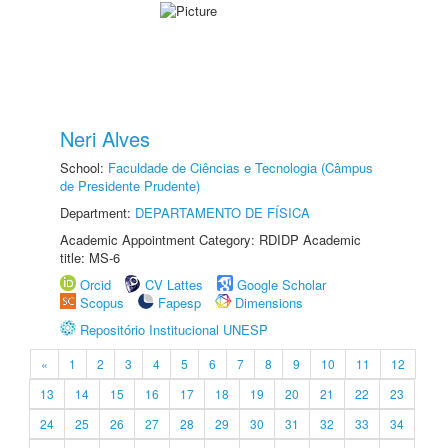
Neri Alves
School:
Faculdade de Ciências e Tecnologia (Câmpus
de Presidente Prudente)
Department:
DEPARTAMENTO DE FÍSICA
Academic Appointment Category: RDIDP Academic
title: MS-6
Orcid
CV Lattes
Google Scholar
Scopus
Fapesp
Dimensions
Repositório Institucional UNESP
«
1
2
3
4
5
6
7
8
9
10
11
12
13
14
15
16
17
18
19
20
21
22
23
24
25
26
27
28
29
30
31
32
33
34