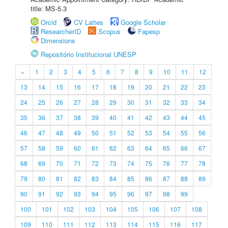
title: MS-5.3
Orcid
CV Lattes
Google Scholar
ResearcherID
Scopus
Fapesp
Dimensions
Repositório Institucional UNESP
«
1
2
3
4
5
6
7
8
9
10
11
12
13
14
15
16
17
18
19
20
21
22
23
24
25
26
27
28
29
30
31
32
33
34
35
36
37
38
39
40
41
42
43
44
45
46
47
48
49
50
51
52
53
54
55
56
57
58
59
60
61
62
63
64
65
66
67
68
69
70
71
72
73
74
75
76
77
78
79
80
81
82
83
84
85
86
87
88
89
90
91
92
93
94
95
96
97
98
99
100
101
102
103
104
105
106
107
108
109
110
111
112
113
114
115
116
117