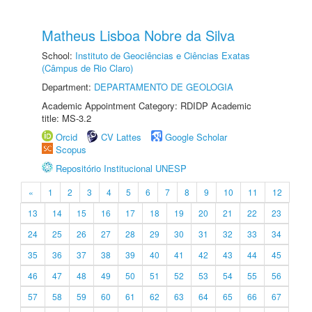
Matheus Lisboa Nobre da Silva
School:
Instituto de Geociências e Ciências Exatas
(Câmpus de Rio Claro)
Department:
DEPARTAMENTO DE GEOLOGIA
Academic Appointment Category: RDIDP Academic
title: MS-3.2
Orcid
CV Lattes
Google Scholar
Scopus
Repositório Institucional UNESP
«
1
2
3
4
5
6
7
8
9
10
11
12
13
14
15
16
17
18
19
20
21
22
23
24
25
26
27
28
29
30
31
32
33
34
35
36
37
38
39
40
41
42
43
44
45
46
47
48
49
50
51
52
53
54
55
56
57
58
59
60
61
62
63
64
65
66
67