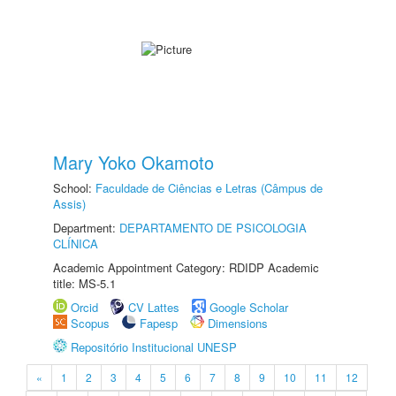
Mary Yoko Okamoto
School:
Faculdade de Ciências e Letras (Câmpus de
Assis)
Department:
DEPARTAMENTO DE PSICOLOGIA
CLÍNICA
Academic Appointment Category: RDIDP Academic
title: MS-5.1
Orcid
CV Lattes
Google Scholar
Scopus
Fapesp
Dimensions
Repositório Institucional UNESP
«
1
2
3
4
5
6
7
8
9
10
11
12