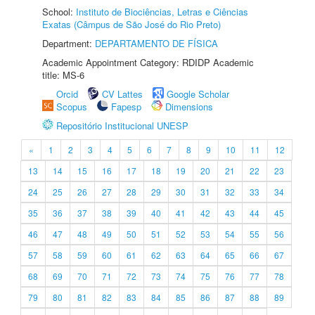
School:
Instituto de Biociências, Letras e Ciências
Exatas (Câmpus de São José do Rio Preto)
Department:
DEPARTAMENTO DE FÍSICA
Academic Appointment Category: RDIDP Academic
title: MS-6
Orcid
CV Lattes
Google Scholar
Scopus
Fapesp
Dimensions
Repositório Institucional UNESP
«
1
2
3
4
5
6
7
8
9
10
11
12
13
14
15
16
17
18
19
20
21
22
23
24
25
26
27
28
29
30
31
32
33
34
35
36
37
38
39
40
41
42
43
44
45
46
47
48
49
50
51
52
53
54
55
56
57
58
59
60
61
62
63
64
65
66
67
68
69
70
71
72
73
74
75
76
77
78
79
80
81
82
83
84
85
86
87
88
89