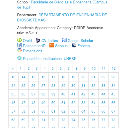
School:
Faculdade de Ciências e Engenharia (Câmpus
de Tupã)
Department:
DEPARTAMENTO DE ENGENHARIA DE
BIOSSISTEMAS
Academic Appointment Category: RDIDP Academic
title: MS-5.1
Orcid
CV Lattes
Google Scholar
ResearcherID
Scopus
Fapesp
Dimensions
Repositório Institucional UNESP
«
1
2
3
4
5
6
7
8
9
10
11
12
13
14
15
16
17
18
19
20
21
22
23
24
25
26
27
28
29
30
31
32
33
34
35
36
37
38
39
40
41
42
43
44
45
46
47
48
49
50
51
52
53
54
55
56
57
58
59
60
61
62
63
64
65
66
67
68
69
70
71
72
73
74
75
76
77
78