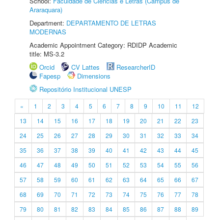
School:
Faculdade de Ciências e Letras (Câmpus de
Araraquara)
Department:
DEPARTAMENTO DE LETRAS
MODERNAS
Academic Appointment Category: RDIDP Academic
title: MS-3.2
Orcid
CV Lattes
ResearcherID
Fapesp
Dimensions
Repositório Institucional UNESP
«
1
2
3
4
5
6
7
8
9
10
11
12
13
14
15
16
17
18
19
20
21
22
23
24
25
26
27
28
29
30
31
32
33
34
35
36
37
38
39
40
41
42
43
44
45
46
47
48
49
50
51
52
53
54
55
56
57
58
59
60
61
62
63
64
65
66
67
68
69
70
71
72
73
74
75
76
77
78
79
80
81
82
83
84
85
86
87
88
89