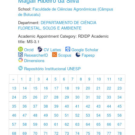
Magali Ribeiro da Silva
School:
Faculdade de Ciências Agronômicas (Câmpus
de Botucatu)
Department:
DEPARTAMENTO DE CIÊNCIA
FLORESTAL, SOLOS E AMBIENTE
Academic Appointment Category: RDIDP Academic
title: MS-3.1
Orcid
CV Lattes
Google Scholar
ResearcherID
Scopus
Fapesp
Dimensions
Repositório Institucional UNESP
«
1
2
3
4
5
6
7
8
9
10
11
12
13
14
15
16
17
18
19
20
21
22
23
24
25
26
27
28
29
30
31
32
33
34
35
36
37
38
39
40
41
42
43
44
45
46
47
48
49
50
51
52
53
54
55
56
57
58
59
60
61
62
63
64
65
66
67
68
69
70
71
72
73
74
75
76
77
78